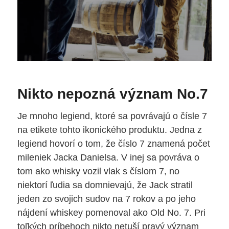
Nikto nepozná význam No.7
Je mnoho legiend, ktoré sa povrávajú o čísle 7
na etikete tohto ikonického produktu. Jedna z
legiend hovorí o tom, že číslo 7 znamená počet
mileniek Jacka Danielsa. V inej sa povráva o
tom ako whisky vozil vlak s číslom 7, no
niektorí ľudia sa domnievajú, že Jack stratil
jeden zo svojich sudov na 7 rokov a po jeho
nájdení whiskey pomenoval ako Old No. 7. Pri
toľkých príbehoch nikto netuší pravý význam