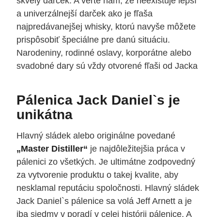
skvelý darček. A verte nám, že neexistuje lepší
a univerzálnejší darček ako je fľaša
najpredávanejšej whisky, ktorú navyše môžete
prispôsobiť špeciálne pre danú situáciu.
Narodeniny, rodinné oslavy, korporátne alebo
svadobné dary sú vždy otvorené fľaši od Jacka
Pálenica Jack Daniel`s je
unikátna
Hlavný sládek alebo originálne povedané
„Master Distiller“
je najdôležitejšia práca v
pálenici zo všetkých. Je ultimátne zodpovedný
za vytvorenie produktu o takej kvalite, aby
nesklamal reputáciu spoločnosti. Hlavný sládek
Jack Daniel`s pálenice sa volá Jeff Arnett a je
iba siedmy v poradí v celej histórii pálenice. A