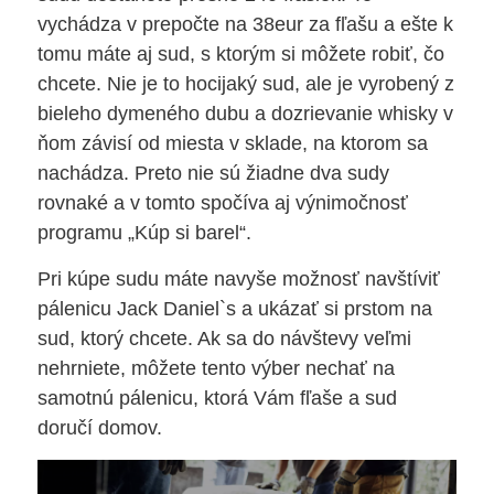
vychádza v prepočte na 38eur za fľašu a ešte k
tomu máte aj sud, s ktorým si môžete robiť, čo
chcete. Nie je to hocijaký sud, ale je vyrobený z
bieleho dymeného dubu a dozrievanie whisky v
ňom závisí od miesta v sklade, na ktorom sa
nachádza. Preto nie sú žiadne dva sudy
rovnaké a v tomto spočíva aj výnimočnosť
programu „Kúp si barel“.
Pri kúpe sudu máte navyše možnosť navštíviť
pálenicu Jack Daniel`s a ukázať si prstom na
sud, ktorý chcete. Ak sa do návštevy veľmi
nehrniete, môžete tento výber nechať na
samotnú pálenicu, ktorá Vám fľaše a sud
doručí domov.