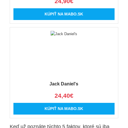
24,90€
KÚPIŤ NA MABO.SK
Jack Daniel's
24,40€
KÚPIŤ NA MABO.SK
Keď už poznáte týchto 5 faktov, ktoré sú iba