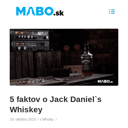
5 faktov o Jack Daniel`s
Whiskey
29. októbra 2015
/
v
Whisky
/