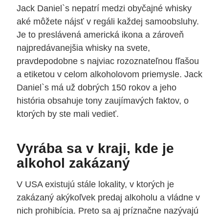
Jack Daniel`s nepatrí medzi obyčajné whisky
aké môžete nájsť v regáli každej samoobsluhy.
Je to preslávená americká ikona a zároveň
najpredávanejšia whisky na svete,
pravdepodobne s najviac rozoznateľnou fľašou
a etiketou v celom alkoholovom priemysle. Jack
Daniel`s má už dobrých 150 rokov a jeho
história obsahuje tony zaujímavých faktov, o
ktorých by ste mali vedieť.
Vyrába sa v kraji, kde je
alkohol zakázaný
V USA existujú stále lokality, v ktorých je
zakázaný akýkoľvek predaj alkoholu a vládne v
nich prohibícia. Preto sa aj príznačne nazývajú