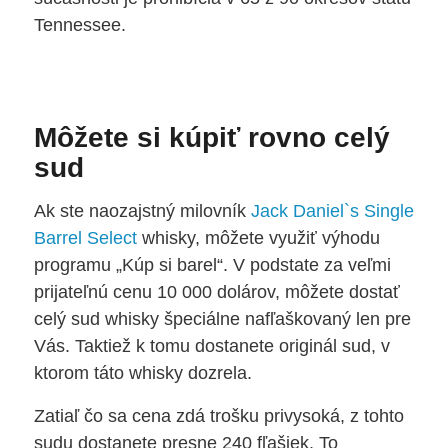
Tennessee.
Môžete si kúpiť rovno celý
sud
Ak ste naozajstný milovník
Jack Daniel`s Single
Barrel Select
whisky, môžete využiť výhodu
programu „Kúp si barel“. V podstate za veľmi
prijateľnú cenu 10 000 dolárov, môžete dostať
celý sud whisky špeciálne nafľaškovaný len pre
Vás. Taktiež k tomu dostanete originál sud, v
ktorom táto whisky dozrela.
Zatiaľ čo sa cena zdá trošku privysoká, z tohto
sudu dostanete presne 240 fľašiek. To