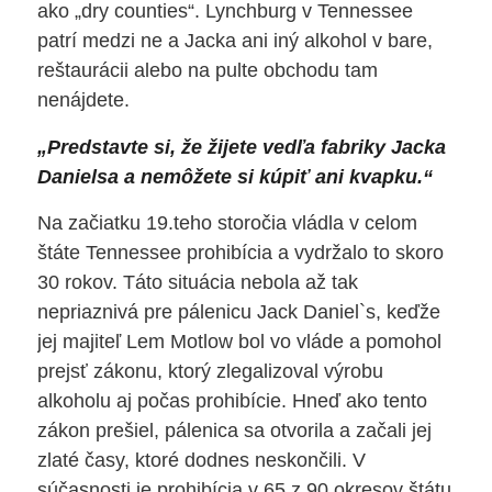
ako „dry counties“. Lynchburg v Tennessee
patrí medzi ne a Jacka ani iný alkohol v bare,
reštaurácii alebo na pulte obchodu tam
nenájdete.
„Predstavte si, že žijete vedľa fabriky Jacka
Danielsa a nemôžete si kúpiť ani kvapku.“
Na začiatku 19.teho storočia vládla v celom
štáte Tennessee prohibícia a vydržalo to skoro
30 rokov. Táto situácia nebola až tak
nepriaznivá pre pálenicu Jack Daniel`s, keďže
jej majiteľ Lem Motlow bol vo vláde a pomohol
prejsť zákonu, ktorý zlegalizoval výrobu
alkoholu aj počas prohibície. Hneď ako tento
zákon prešiel, pálenica sa otvorila a začali jej
zlaté časy, ktoré dodnes neskončili. V
súčasnosti je prohibícia v 65 z 90 okresov štátu