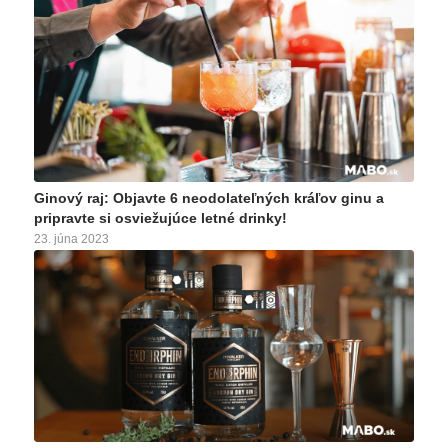
Ginový raj: Objavte 6 neodolateľných kráľov ginu a
pripravte si osviežujúce letné drinky!
23. júna 2023
Vitajte v ginovom raji, kde vás čaká šesť neodolateľných…