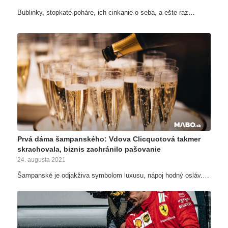
Bublinky, stopkaté poháre, ich cinkanie o seba, a ešte raz…
Prvá dáma šampanského: Vdova Clicquotová takmer
skrachovala, biznis zachránilo pašovanie
24. augusta 2021
Šampanské je odjakživa symbolom luxusu, nápoj hodný osláv.…