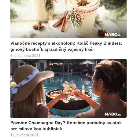
Vianočné recepty s alkoholom: Koláč Peaky Blinders,
ginový bochník aj tradičný vaječný likér
7. decembra 2021
Každá rodina má svoje rokmi overené vianočné recepty.…
Poznáte Champagne Day? Konečne poriadny sviatok
pre milovníkov bubliniek
15. októbra 2021