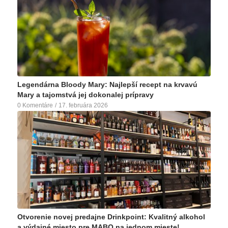
Legendárna Bloody Mary: Najlepší recept na krvavú
Mary a tajomstvá jej dokonalej prípravy
0 Komentáre
/
17. februára 2026
Ak existuje koktail, ktorý rozdeľuje ľudí na dva nezmieriteľné…
Otvorenie novej predajne Drinkpoint: Kvalitný alkohol
a výdajné miesto pre MABO na jednom mieste!