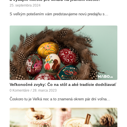
25. septembra 2024
S veľkým potešením vám predstavujeme novú predajňu s…
Veľkonočné zvyky: Čo na stôl a aké tradície dodržiavať
0 Komentáre
/
28. marca 2023
Čoskoro tu je Veľká noc a to znamená okrem pár dní voľna…