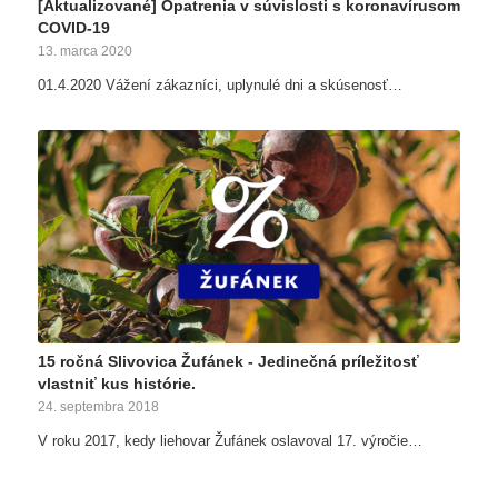
[Aktualizované] Opatrenia v súvislosti s koronavírusom
COVID-19
13. marca 2020
01.4.2020 Vážení zákazníci, uplynulé dni a skúsenosť…
15 ročná Slivovica Žufánek - Jedinečná príležitosť
vlastniť kus histórie.
24. septembra 2018
V roku 2017, kedy liehovar Žufánek oslavoval 17. výročie…