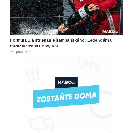
Formula 1 a striekanie šampanského: Legendárna
tradícia vznikla omylom
25. júna 2021
Pre mnohých bol prvým víťazom striekajúcim šampanské…