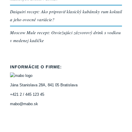
Daiquiri recept: Ako pripraviť klasický kubánsky rum koktail
a jeho ovocné variácie?
Moscow Mule recept: Osviežujúci zázvorový drink s vodkou
v medenej kadičke
INFORMÁCIE O FIRME:
Jána Stanislava 28A, 841 05 Bratislava
+421 2 / 445 123 45
mabo@mabo.sk