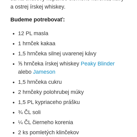
a ostrej írskej whiskey.
Budeme potrebovať:
12 PL masla
1 hrnček kakaa
1,5 hrnčeka silnej uvarenej kávy
⅕ hrnčeka írskej whiskey
Peaky Blinder
alebo
Jameson
1,5 hrnčeka cukru
2 hrnčeky polohrubej múky
1,5 PL kypriaceho prášku
¾ ČL soli
¼ ČL čierneho korenia
2 ks pomletých klinčekov