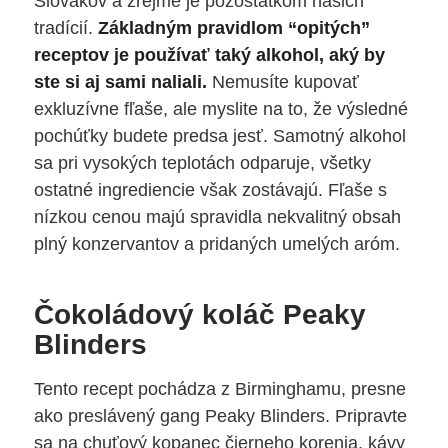
Slovákov a zrejme je pozostatkom našich
tradícií.
Základným pravidlom “opitých”
receptov je používať taký alkohol, aký by
ste si aj sami naliali.
Nemusíte kupovať
exkluzívne fľaše, ale myslite na to, že výsledné
pochúťky budete predsa jesť. Samotný alkohol
sa pri vysokých teplotách odparuje, všetky
ostatné ingrediencie však zostávajú. Fľaše s
nízkou cenou majú spravidla nekvalitný obsah
plný konzervantov a pridaných umelých aróm.
Čokoládový koláč Peaky
Blinders
Tento recept pochádza z Birminghamu, presne
ako preslávený gang Peaky Blinders. Pripravte
sa na chuťový kopanec čierneho korenia, kávy