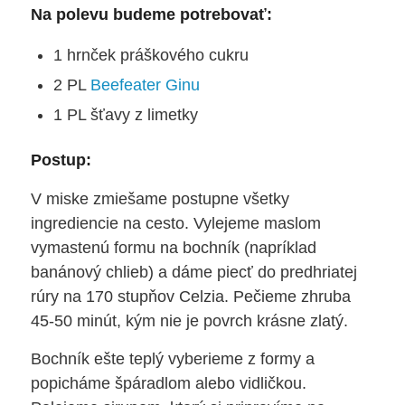
Na polevu budeme potrebovať:
1 hrnček práškového cukru
2 PL
Beefeater Ginu
1 PL šťavy z limetky
Postup:
V miske zmiešame postupne všetky
ingrediencie na cesto. Vylejeme maslom
vymastenú formu na bochník (napríklad
banánový chlieb) a dáme piecť do predhriatej
rúry na 170 stupňov Celzia. Pečieme zhruba
45-50 minút, kým nie je povrch krásne zlatý.
Bochník ešte teplý vyberieme z formy a
popicháme špáradlom alebo vidličkou.