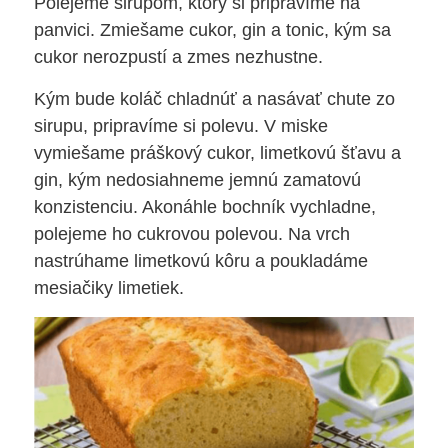
Polejeme sirupom, ktorý si pripravíme na
panvici. Zmiešame cukor, gin a tonic, kým sa
cukor nerozpustí a zmes nezhustne.
Kým bude koláč chladnúť a nasávať chute zo
sirupu, pripravíme si polevu. V miske
vymiešame práškový cukor, limetkovú šťavu a
gin, kým nedosiahneme jemnú zamatovú
konzistenciu. Akonáhle bochník vychladne,
polejeme ho cukrovou polevou. Na vrch
nastrúhame limetkovú kôru a poukladáme
mesiačiky limetiek.