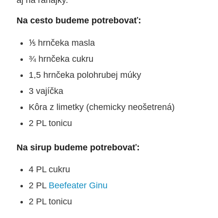
aj na raňajky.
Na cesto budeme potrebovať:
⅕ hrnčeka masla
¾ hrnčeka cukru
1,5 hrnčeka polohrubej múky
3 vajíčka
Kôra z limetky (chemicky neošetrená)
2 PL tonicu
Na sirup budeme potrebovať:
4 PL cukru
2 PL
Beefeater Ginu
2 PL tonicu