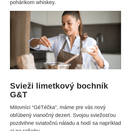
pohárikom whiskey.
Svieži limetkový bochník
G&T
Milovníci “GéTéčka”, máme pre vás nový
obľúbený vianočný dezert. Svojou sviežosťou
pozdvihne sviatočnú náladu a hodí sa napríklad