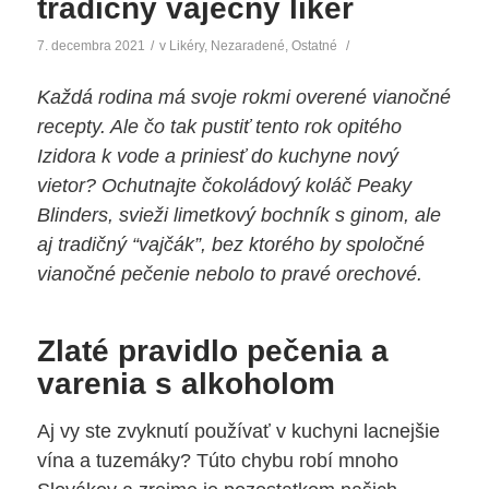
tradičný vaječný likér
7. decembra 2021
/
v
Likéry
,
Nezaradené
,
Ostatné
/
Každá rodina má svoje rokmi overené vianočné
recepty. Ale čo tak pustiť tento rok opitého
Izidora k vode a priniesť do kuchyne nový
vietor? Ochutnajte čokoládový koláč Peaky
Blinders, svieži limetkový bochník s ginom, ale
aj tradičný “vajčák”, bez ktorého by spoločné
vianočné pečenie nebolo to pravé orechové.
Zlaté pravidlo pečenia a
varenia s alkoholom
Aj vy ste zvyknutí používať v kuchyni lacnejšie
vína a tuzemáky? Túto chybu robí mnoho