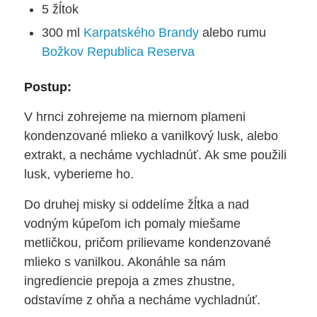
5 žĺtok
300 ml
Karpatského Brandy
alebo rumu
Božkov Republica Reserva
Postup:
V hrnci zohrejeme na miernom plameni
kondenzované mlieko a vanilkový lusk, alebo
extrakt, a necháme vychladnúť. Ak sme použili
lusk, vyberieme ho.
Do druhej misky si oddelíme žĺtka a nad
vodným kúpeľom ich pomaly miešame
metličkou, pričom prilievame kondenzované
mlieko s vanilkou. Akonáhle sa nám
ingrediencie prepoja a zmes zhustne,
odstavíme z ohňa a necháme vychladnúť.