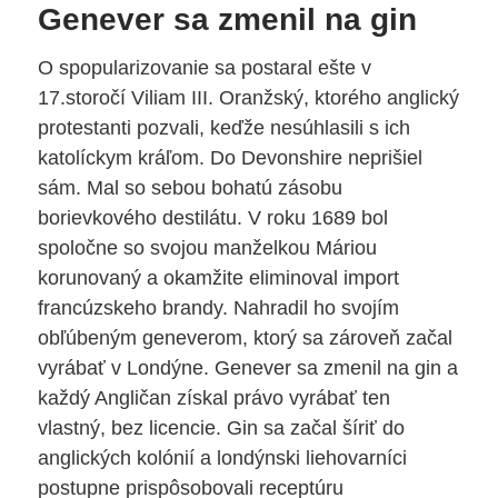
Genever sa zmenil na gin
O spopularizovanie sa postaral ešte v
17.storočí Viliam III. Oranžský, ktorého anglický
protestanti pozvali, keďže nesúhlasili s ich
katolíckym kráľom. Do Devonshire neprišiel
sám. Mal so sebou bohatú zásobu
borievkového destilátu. V roku 1689 bol
spoločne so svojou manželkou Máriou
korunovaný a okamžite eliminoval import
francúzskeho brandy. Nahradil ho svojím
obľúbeným geneverom, ktorý sa zároveň začal
vyrábať v Londýne. Genever sa zmenil na gin a
každý Angličan získal právo vyrábať ten
vlastný, bez licencie. Gin sa začal šíriť do
anglických kolónií a londýnski liehovarníci
postupne prispôsobovali receptúru