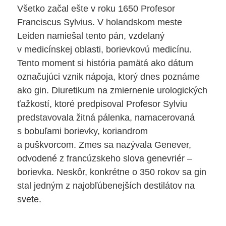
Všetko začal ešte v roku 1650 Profesor
Franciscus Sylvius. V holandskom meste
Leiden namiešal tento pán, vzdelaný
v medicínskej oblasti, borievkovú medicínu.
Tento moment si história pamätá ako dátum
označujúci vznik nápoja, ktorý dnes poznáme
ako gin. Diuretikum na zmiernenie urologických
ťažkostí, ktoré predpisoval Profesor Sylviu
predstavovala žitná pálenka, namacerovaná
s bobuľami borievky, koriandrom
a puškvorcom. Zmes sa nazývala Genever,
odvodené z francúzskeho slova genevriér –
borievka. Neskôr, konkrétne o 350 rokov sa gin
stal jedným z najobľúbenejších destilátov na
svete.