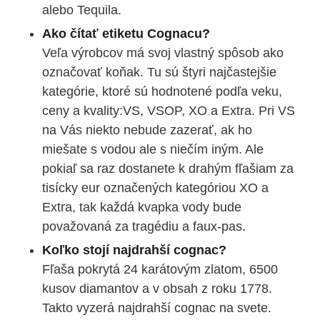
alebo Tequila.
Ako čítať etiketu Cognacu?
Veľa výrobcov má svoj vlastný spôsob ako
označovať koňak. Tu sú štyri najčastejšie
kategórie, ktoré sú hodnotené podľa veku,
ceny a kvality:VS, VSOP, XO a Extra. Pri VS
na Vás niekto nebude zazerať, ak ho
miešate s vodou ale s niečím iným. Ale
pokiaľ sa raz dostanete k drahým fľašiam za
tisícky eur označených kategóriou XO a
Extra, tak každá kvapka vody bude
považovaná za tragédiu a faux-pas.
Koľko stojí najdrahší cognac?
Fľaša pokrytá 24 karátovým zlatom, 6500
kusov diamantov a v obsah z roku 1778.
Takto vyzerá najdrahší cognac na svete.