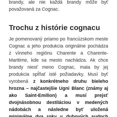
brandy, ale nie každá brandy môže byť
považovaná za Cognac.
Trochu z histórie cognacu
Je pomenovaný priamo po francúzskom meste
Cognac a jeho produkcia originálne pochádza
z vínneho regiónu Charente a Charente-
Maritime, kde sa mesto nachádza. Ak chce
brandy niesť meno Cognac, mala by jej
produkcia spĺňať isté požiadavky. Musí byť
vyrobená
z konkrétneho druhu bieleho
hrozna – najčastejšie Ugni Blanc (známy aj
ako Saint-Emilion) a musí prejsť
dvojnásobnou destiláciou v medených
nádobách a následne byť uložená
minimálne dva roky v dubových sudoch