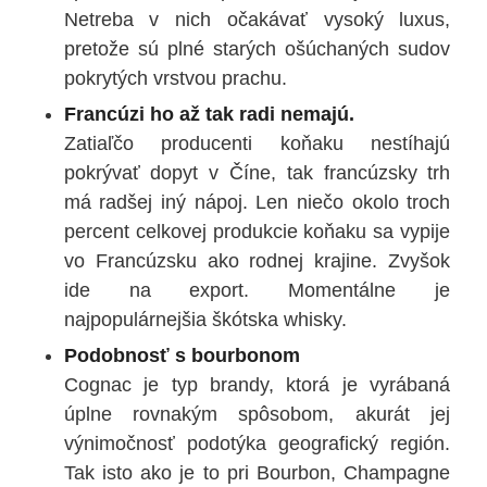
Netreba v nich očakávať vysoký luxus,
pretože sú plné starých ošúchaných sudov
pokrytých vrstvou prachu.
Francúzi ho až tak radi nemajú.
Zatiaľčo producenti koňaku nestíhajú
pokrývať dopyt v Číne, tak francúzsky trh
má radšej iný nápoj. Len niečo okolo troch
percent celkovej produkcie koňaku sa vypije
vo Francúzsku ako rodnej krajine. Zvyšok
ide na export. Momentálne je
najpopulárnejšia škótska whisky.
Podobnosť s bourbonom
Cognac je typ brandy, ktorá je vyrábaná
úplne rovnakým spôsobom, akurát jej
výnimočnosť podotýka geografický región.
Tak isto ako je to pri Bourbon, Champagne