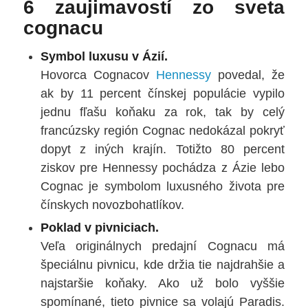
6 zaujimavostí zo sveta
cognacu
Symbol luxusu v Ázií.
Hovorca Cognacov
Hennessy
povedal, že
ak by 11 percent čínskej populácie vypilo
jednu fľašu koňaku za rok, tak by celý
francúzsky región Cognac nedokázal pokryť
dopyt z iných krajín. Totižto 80 percent
ziskov pre Hennessy pochádza z Ázie lebo
Cognac je symbolom luxusného života pre
čínskych novozbohatlíkov.
Poklad v pivniciach.
Veľa originálnych predajní Cognacu má
špeciálnu pivnicu, kde držia tie najdrahšie a
najstaršie koňaky. Ako už bolo vyššie
spomínané, tieto pivnice sa volajú Paradis.