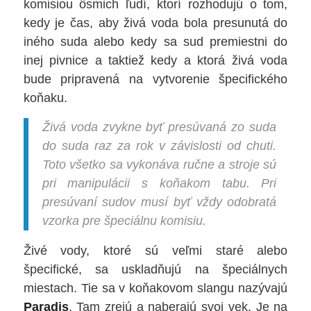
komisiou ôsmich ľudí, ktorí rozhodujú o tom,
kedy je čas, aby živá voda bola presunutá do
iného suda alebo kedy sa sud premiestni do
inej pivnice a taktiež kedy a ktorá živá voda
bude pripravená na vytvorenie špecifického
koňaku.
Živá voda zvykne byť presúvaná zo suda
do suda raz za rok v závislosti od chuti.
Toto všetko sa vykonáva ručne a stroje sú
pri manipulácii s koňakom tabu. Pri
presúvaní sudov musí byť vždy odobratá
vzorka pre špeciálnu komisiu.
Živé vody, ktoré sú veľmi staré alebo
špecifické, sa uskladňujú na špeciálnych
miestach. Tie sa v koňakovom slangu nazývajú
Paradis
. Tam zrejú a naberajú svoj vek. Je na