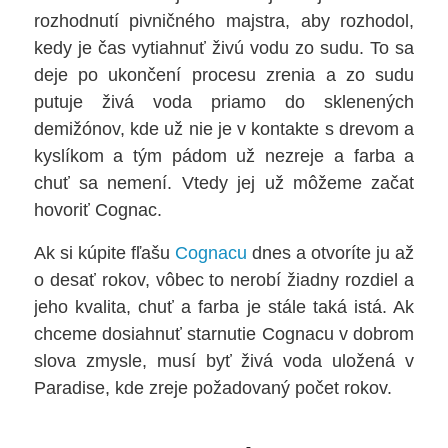
rozhodnutí pivničného majstra, aby rozhodol,
kedy je čas vytiahnuť živú vodu zo sudu. To sa
deje po ukončení procesu zrenia a zo sudu
putuje živá voda priamo do sklenených
demižónov, kde už nie je v kontakte s drevom a
kyslíkom a tým pádom už nezreje a farba a
chuť sa nemení. Vtedy jej už môžeme začat
hovoriť Cognac.
Ak si kúpite fľašu
Cognacu
dnes a otvoríte ju až
o desať rokov, vôbec to nerobí žiadny rozdiel a
jeho kvalita, chuť a farba je stále taká istá. Ak
chceme dosiahnuť starnutie Cognacu v dobrom
slova zmysle, musí byť živá voda uložená v
Paradise, kde zreje požadovaný počet rokov.