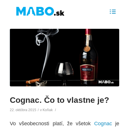
Cognac. Čo to vlastne je?
22. októbra 2015
/
v
Koňak
/
Vo všeobecnosti platí, že všetok
Cognac
je