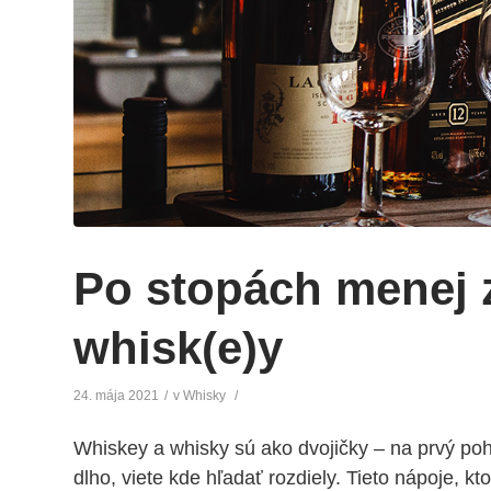
Po stopách menej 
whisk(e)y
24. mája 2021
/
v
Whisky
/
Whiskey a whisky sú ako dvojičky – na prvý poh
dlho, viete kde hľadať rozdiely. Tieto nápoje, k