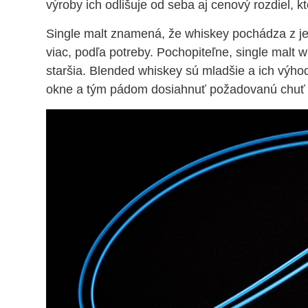
výroby ich odlišuje od seba aj cenový rozdiel, 
Single malt znamená, že whiskey pochádza z jed
viac, podľa potreby. Pochopiteľne, single malt w
staršia. Blended whiskey sú mladšie a ich výh
okne a tým pádom dosiahnuť požadovanú chuť a