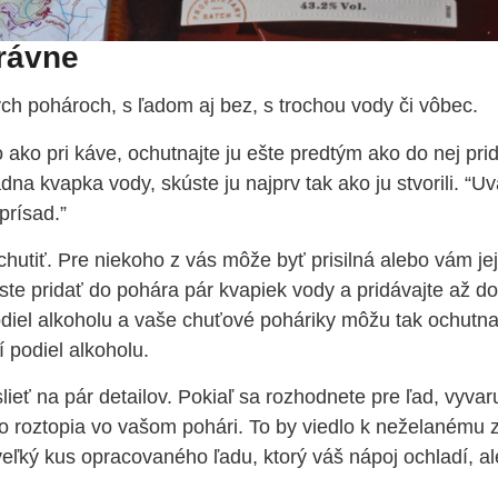
rávne
ch pohároch, s ľadom aj bez, s trochou vody či vôbec.
ako pri káve, ochutnajte ju ešte predtým ako do nej pri
iadna kvapka vody, skúste ju najprv tak ako ju stvorili. “U
prísad.”
hutiť. Pre niekoho z vás môže byť prisilná alebo vám je
kúste pridať do pohára pár kvapiek vody a pridávajte až 
diel alkoholu a vaše chuťové poháriky môžu tak ochutnať
 podiel alkoholu.
lieť na pár detailov. Pokiaľ sa rozhodnete pre ľad, vyvar
lo roztopia vo vašom pohári. To by viedlo k neželanému 
 veľký kus opracovaného ľadu, ktorý váš nápoj ochladí, a