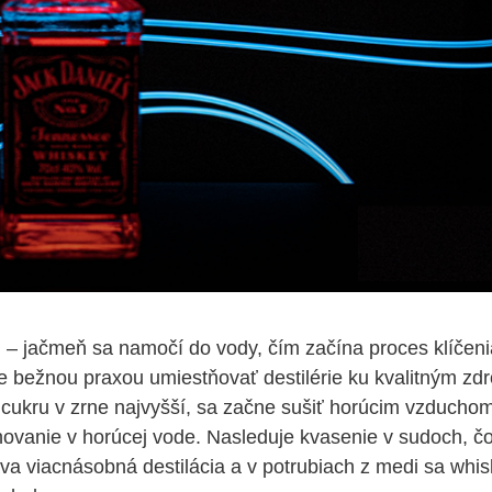
– jačmeň sa namočí do vody, čím začína proces klíčenia
plne bežnou praxou umiestňovať destilérie ku kvalitným zd
 cukru v zrne najvyšší, sa začne sušiť horúcim vzducho
ovanie v horúcej vode. Nasleduje kvasenie v sudoch, čo
va viacnásobná destilácia a v potrubiach z medi sa whi