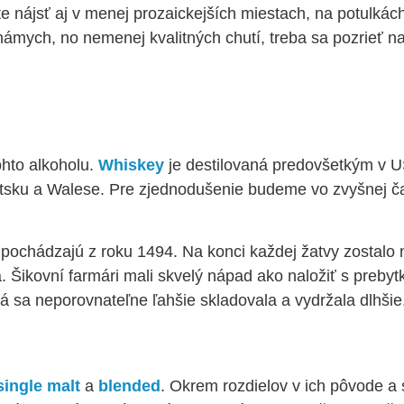
e nájsť aj v menej prozaickejších miestach, na potulká
ámych, no nemenej kvalitných chutí, treba sa pozrieť na 
ohto alkoholu.
Whiskey
je destilovaná predovšetkým v U
sku a Walese. Pre zjednodušenie budeme vo zvyšnej ča
 pochádzajú z roku 1494. Na konci každej žatvy zostalo
a. Šikovní farmári mali skvelý nápad ako naložiť s preby
. Tá sa neporovnateľne ľahšie skladovala a vydržala dlhšie
single malt
a
blended
. Okrem rozdielov v ich pôvode a