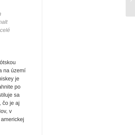
h
malt
 celé
kótskou
 a na území
hiskey je
ahnite po
tiluje sa
čo je aj
ov, v
 americkej