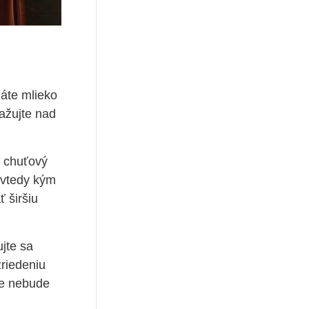
dáte mlieko
važujte nad
j chuťový
dovtedy kým
 širšiu
ujte sa
zriedeniu
le nebude