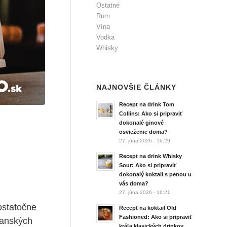
Ostatné
Rum
Vína
Vodka
Whisky
NAJNOVŠIE ČLÁNKY
Recept na drink Tom
Collins: Ako si pripraviť
dokonalé ginové
osvieženie doma?
27. júna 2026 - 16:29
Recept na drink Whisky
Sour: Ako si pripraviť
dokonalý koktail s penou u
vás doma?
27. júna 2026 - 16:21
ostatočne
Recept na koktail Old
Fashioned: Ako si pripraviť
emanských
kráľa klasických drinkov