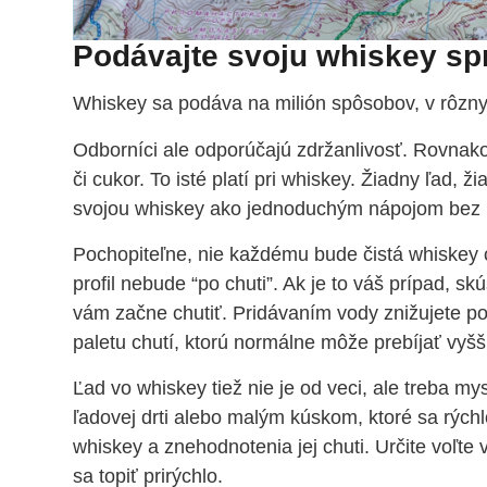
Podávajte svoju whiskey sp
Whiskey sa podáva na milión spôsobov, v rôzny
Odborníci ale odporúčajú zdržanlivosť. Rovnako 
či cukor. To isté platí pri whiskey. Žiadny ľad, ž
svojou whiskey ako jednoduchým nápojom bez 
Pochopiteľne, nie každému bude čistá whiskey c
profil nebude “po chuti”. Ak je to váš prípad, s
vám začne chutiť. Pridávaním vody znižujete po
paletu chutí, ktorú normálne môže prebíjať vyšší
Ľad vo whiskey tiež nie je od veci, ale treba mys
ľadovej drti alebo malým kúskom, ktoré sa rých
whiskey a znehodnotenia jej chuti. Určite voľte
sa topiť prirýchlo.