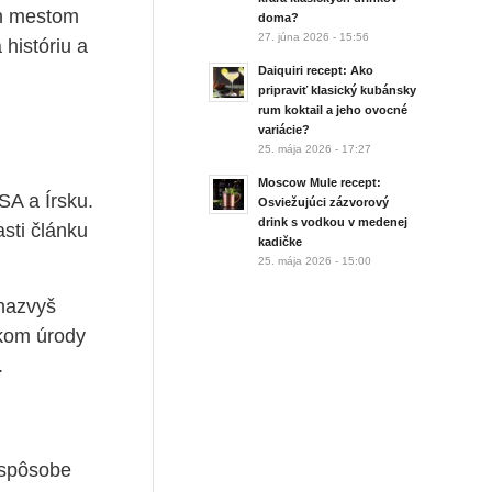
ch mestom
doma?
27. júna 2026 - 15:56
históriu a
Daiquiri recept: Ako
pripraviť klasický kubánsky
rum koktail a jeho ovocné
variácie?
25. mája 2026 - 17:27
Moscow Mule recept:
SA a Írsku.
Osviežujúci zázvorový
drink s vodkou v medenej
sti článku
kadičke
25. mája 2026 - 15:00
 nazvyš
tkom úrody
.
 spôsobe