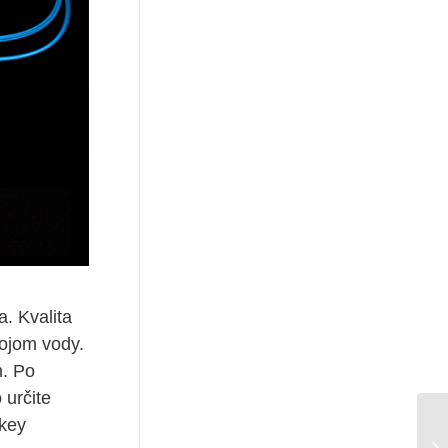
. Kvalita
rojom vody.
m. Po
 určite
skey