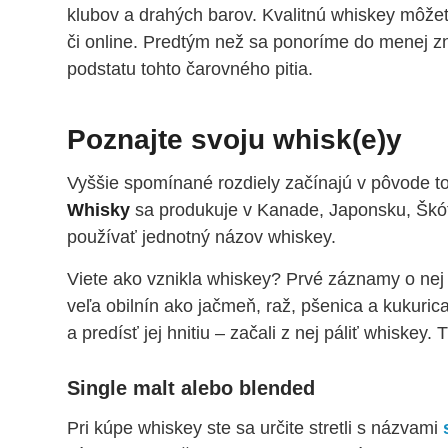
klubov a drahých barov. Kvalitnú whiskey môžet
či online. Predtým než sa ponoríme do menej zn
podstatu tohto čarovného pitia.
Poznajte svoju whisk(e)y
Vyššie spomínané rozdiely začínajú v pôvode t
Whisky
sa produkuje v Kanade, Japonsku, Škót
používať jednotný názov whiskey.
Viete ako vznikla whiskey? Prvé záznamy o nej
veľa obilnín ako jačmeň, raž, pšenica a kukuric
a predísť jej hnitiu – začali z nej páliť whiskey
Single malt alebo blended
Pri kúpe whiskey ste sa určite stretli s názvami