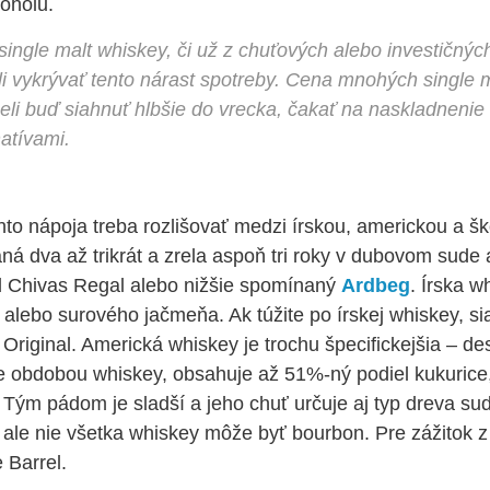
oholu.
single malt whiskey, či už z chuťových alebo investičnýc
li vykrývať tento nárast spotreby. Cena mnohých single 
eli buď siahnuť hlbšie do vrecka, čakať na naskladnenie
natívami.
to nápoja treba rozlišovať medzi írskou, americkou a š
aná dva až trikrát a zrela aspoň tri roky v dubovom sude
d Chivas Regal alebo nižšie spomínaný
Ardbeg
. Írska w
 alebo surového jačmeňa. Ak túžite po írskej whiskey, si
iginal. Americká whiskey je trochu špecifickejšia – des
je obdobou whiskey, obsahuje až 51%-ný podiel kukurice, 
 Tým pádom je sladší a jeho chuť určuje aj typ dreva sud
, ale nie všetka whiskey môže byť bourbon. Pre zážitok z
 Barrel.