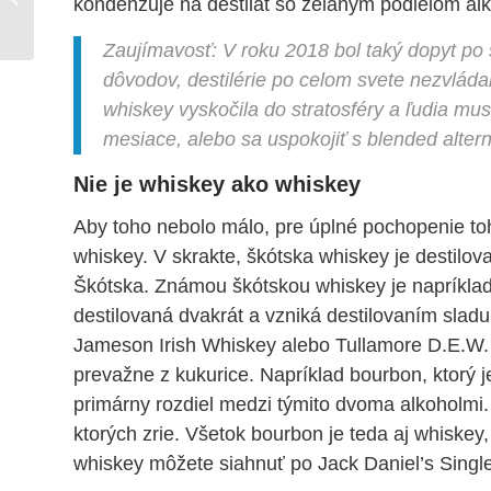
kondenzuje na destilát so želaným podielom alk
každú príležitosť
Zaujímavosť: V roku 2018 bol taký dopyt po 
dôvodov, destilérie po celom svete nezvláda
whiskey vyskočila do stratosféry a ľudia mus
mesiace, alebo sa uspokojiť s blended alter
Nie je whiskey ako whiskey
Aby toho nebolo málo, pre úplné pochopenie toh
whiskey. V skrakte, škótska whiskey je destilov
Škótska. Známou škótskou whiskey je napríkla
destilovaná dvakrát a vzniká destilovaním sladu
Jameson Irish Whiskey alebo Tullamore D.E.W. Or
prevažne z kukurice. Napríklad bourbon, ktorý 
primárny rozdiel medzi týmito dvoma alkoholmi.
ktorých zrie. Všetok bourbon je teda aj whiskey
whiskey môžete siahnuť po Jack Daniel’s Single