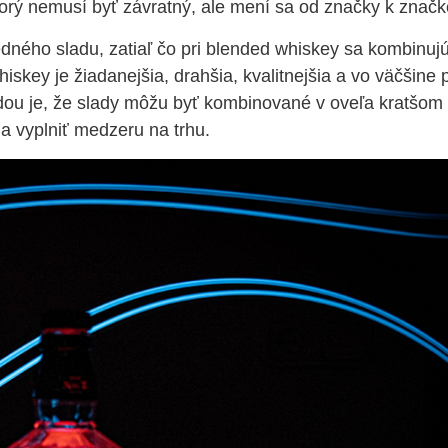
ktorý nemusí byť závratný, ale mení sa od značky k znač
ného sladu, zatiaľ čo pri blended whiskey sa kombinujú
hiskey je žiadanejšia, drahšia, kvalitnejšia a vo väčšine
odou je, že slady môžu byť kombinované v oveľa kratšo
 vyplniť medzeru na trhu.