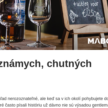
známych, chutných
ľad nerozoznateľné, ale keď sa v ich okolí pohybujete d
toré často písali históriu už dávno nie sú výsadou gentl