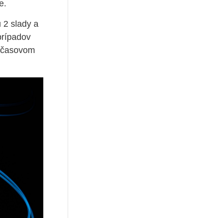
ke.
 2 slady a
 prípadov
m časovom