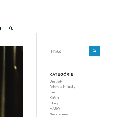
OP
KATEGÓRIE
Destiláty
Drinky a Koktaily
Gin
Koňak
Likéry
MABO
Nezaradené