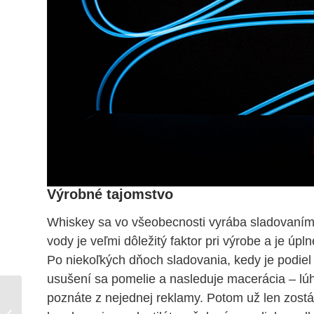
Výrobné tajomstvo
Whiskey sa vo všeobecnosti vyrába sladovaním 
vody je veľmi dôležitý faktor pri výrobe a je ú
Po niekoľkých dňoch sladovania, kedy je podiel
usušení sa pomelie a nasleduje macerácia – lúh
poznáte z nejednej reklamy. Potom už len zostá
Cuba Libre –
osviežujúca bomba pre