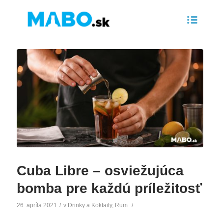
Cuba Libre – osviežujúca
bomba pre každú príležitosť
26. apríla 2021
/
v
Drinky a Koktaily
,
Rum
/