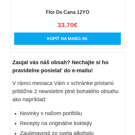
Flor De Cana 12YO
33,70€
KÚPIŤ NA MABO.SK
Zaujal vás náš obsah? Nechajte si ho
pravidelne posielať do e-mailu!
V rámci mesiaca Vám v schránke pristanú
približne 2 newslettre plné bohatého obsahu
ako napríklad:
Novinky v našom portfóliu
Recepty na originálne koktejly
Zaujimavosti zo sveta alkoholu