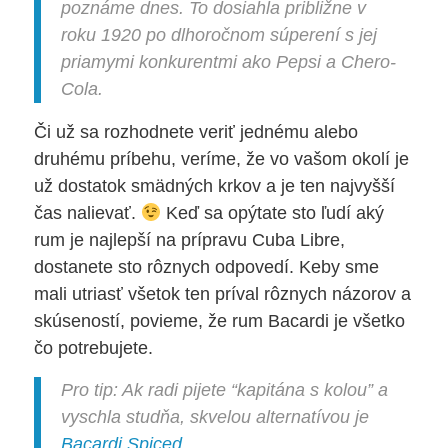
poznáme dnes. To dosiahla približne v
roku 1920 po dlhoročnom súperení s jej
priamymi konkurentmi ako Pepsi a Chero-
Cola.
Či už sa rozhodnete veriť jednému alebo
druhému príbehu, veríme, že vo vašom okolí je
už dostatok smädných krkov a je ten najvyšší
čas nalievať.
Keď sa opýtate sto ľudí aký
rum je najlepší na prípravu Cuba Libre,
dostanete sto rôznych odpovedí. Keby sme
mali utriasť všetok ten príval rôznych názorov a
skúseností, povieme, že rum Bacardi je všetko
čo potrebujete.
Pro tip:
Ak radi pijete “kapitána s kolou” a
vyschla studňa, skvelou alternatívou je
Bacardi Spiced
.