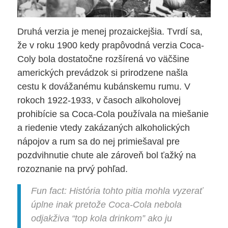
Druhá verzia je menej prozaickejšia. Tvrdí sa,
že v roku 1900 kedy prapôvodná verzia Coca-
Coly bola dostatočne rozšírená vo väčšine
amerických prevádzok si prirodzene našla
cestu k dovážanému kubánskemu rumu. V
rokoch 1922-1933, v časoch alkoholovej
prohibície sa Coca-Cola používala na miešanie
a riedenie vtedy zakázaných alkoholických
nápojov a rum sa do nej primiešaval pre
pozdvihnutie chute ale zároveň bol ťažký na
rozoznanie na prvý pohľad.
Fun fact:
História tohto pitia mohla vyzerať
úplne inak pretože Coca-Cola nebola
odjakživa “top kola drinkom” ako ju