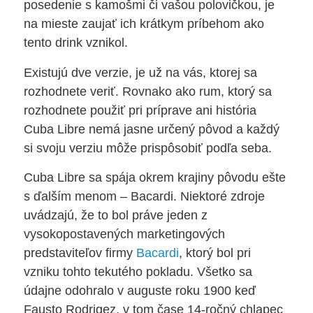
posedenie s kamošmi či vašou polovičkou, je
na mieste zaujať ich krátkym príbehom ako
tento drink vznikol.
Existujú dve verzie, je už na vás, ktorej sa
rozhodnete veriť. Rovnako ako rum, ktorý sa
rozhodnete použiť pri príprave ani história
Cuba Libre nemá jasne určený pôvod a každý
si svoju verziu môže prispôsobiť podľa seba.
Cuba Libre sa spája okrem krajiny pôvodu ešte
s ďalším menom – Bacardi. Niektoré zdroje
uvádzajú, že to bol práve jeden z
vysokopostavených marketingových
predstaviteľov firmy
Bacardi
, ktorý bol pri
vzniku tohto tekutého pokladu. Všetko sa
údajne odohralo v auguste roku 1900 keď
Fausto Rodrigez, v tom čase 14-ročný chlapec