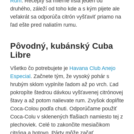
Rum
. Recepty sa mierne líšia jeden od
druhého, záleží od toho kde a s kým pijete ale
veľakrát sa odporúča citrón vyšťaviť priamo na
ľad ešte pred naliatím rumu.
Pôvodný, kubánský Cuba
Libre
Všetko čo potrebujete je
Havana Club Anejo
Especial
. Začnete tým, že vysoký pohár s
hrubým sklom vyplníte ľadom až po vrch. Ľad
pokropíte štedrou dávkou vyšťavenej citrónovej
štavy a až potom nalievate rum. Zvyšok doplňte
Coca-Colou podľa chuti. Odporúčame použiť
Coca-Colu v sklenených fľašiach namiesto tej z
plechoviek. Celé to zakončite mesiačikom
citróna a hotovo. Párty môže začať.