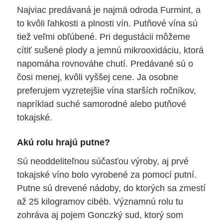
Najviac predávaná je najmä odroda Furmint, a
to kvôli ľahkosti a plnosti vín. Putňové vína sú
tiež veľmi obľúbené. Pri degustácii môžeme
cítiť sušené plody a jemnú mikrooxidáciu, ktorá
napomáha rovnováhe chutí. Predávané sú o
čosi menej, kvôli vyššej cene. Ja osobne
preferujem vyzretejšie vína starších ročníkov,
napríklad suché samorodné alebo putňové
tokajské.
Akú rolu hrajú putne?
Sú neoddeliteľnou súčasťou výroby, aj prvé
tokajské víno bolo vyrobené za pomocí putní.
Putne sú drevené nádoby, do ktorých sa zmestí
až 25 kilogramov cibéb. Významnú rolu tu
zohráva aj pojem Gonczký sud, ktorý som