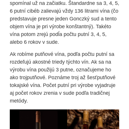
spomínal už na začiatku. Štandardne sa 3, 4, 5,
6 putní cibéb zalievajú vždy 136 litrami vína (čo
predstavuje presne jeden Gonczký sud a tento
objem vína je pri výrobe konštantný). Takéto
vína potom zrejú podĺa počtu putní 3, 4, 5,
alebo 6 rokov v sude.
Ak robíme putňové vína, podľa počtu putní sa
rozdeľujú akostné triedy týchto vín. Ak sa na
výrobu vína použijú 3 putne, označujeme ho
ako trojputňové. Poznáme troj až šesťputňové
tokajské vína. Počet putní pri výrobe vyjadruje
aj počet rokov zrenia v sude podľa tradičnej
metódy.