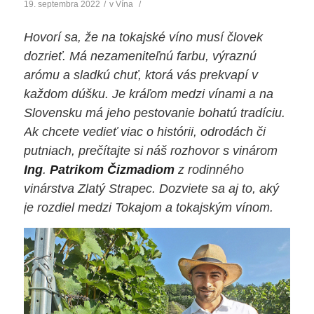
19. septembra 2022
/
v
Vína
/
Hovorí sa, že na tokajské víno musí človek
dozrieť. Má nezameniteľnú farbu, výraznú
arómu a sladkú chuť, ktorá vás prekvapí v
každom dúšku. Je kráľom medzi vínami a na
Slovensku má jeho pestovanie bohatú tradíciu.
Ak chcete vedieť viac o histórii, odrodách či
putniach, prečítajte si náš rozhovor s vinárom
Ing
.
Patrikom Čizmadiom
z rodinného
vinárstva Zlatý Strapec. Dozviete sa aj to, aký
je rozdiel medzi Tokajom a tokajským vínom.