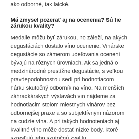
ako odborné, tak laické.
Má zmysel pozerať aj na ocenenia? Sú tie
zárukou kvality?
Medaile môžu byť zárukou, no záleží, na akých
degustáciách dostalo víno ocenenie. Vinárske
degustácie so zámerom udeľovania ocenení
bývajú na rôznych úrovniach. Ak sa jedná o
medzinárodné prestížne degustácie, s veľkou
pravdepodobnosťou sedí pri hodnotiacom
hárku skutočný odborník na víno. Na menších
záhradkárskych výstavách vín nájdeme za
hodnotiacim stolom miestnych vinárov bez
odbornejšej praxe a so subjektívnym názorom
na cudzie vína. A pri takých hodnoteniach aj
kvalitné víno môže dostať nízke body, ktoré
skresľujú jeho skutočnú kvalitu.