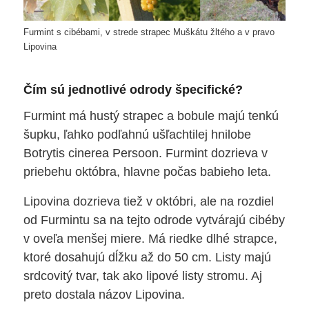
Furmint s cibébami, v strede strapec Muškátu žltého a v pravo
Lipovina
Čím sú jednotlivé odrody špecifické?
Furmint má hustý strapec a bobule majú tenkú
šupku, ľahko podľahnú ušľachtilej hnilobe
Botrytis cinerea Persoon. Furmint dozrieva v
priebehu októbra, hlavne počas babieho leta.
Lipovina dozrieva tiež v októbri, ale na rozdiel
od Furmintu sa na tejto odrode vytvárajú cibéby
v oveľa menšej miere. Má riedke dlhé strapce,
ktoré dosahujú dĺžku až do 50 cm. Listy majú
srdcovitý tvar, tak ako lipové listy stromu. Aj
preto dostala názov Lipovina.