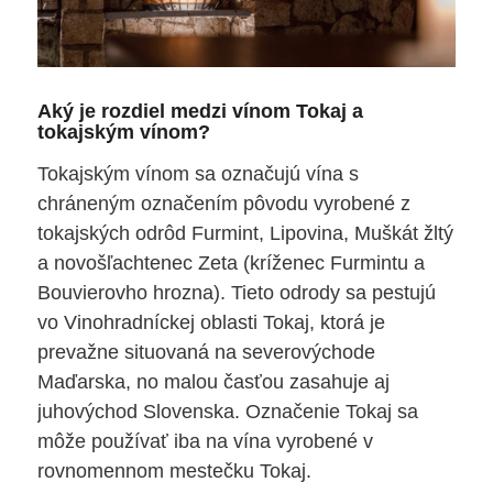
Aký je rozdiel medzi vínom Tokaj a
tokajským vínom?
Tokajským vínom sa označujú vína s
chráneným označením pôvodu vyrobené z
tokajských odrôd Furmint, Lipovina, Muškát žltý
a novošľachtenec Zeta (kríženec Furmintu a
Bouvierovho hrozna). Tieto odrody sa pestujú
vo Vinohradníckej oblasti Tokaj, ktorá je
prevažne situovaná na severovýchode
Maďarska, no malou časťou zasahuje aj
juhovýchod Slovenska. Označenie Tokaj sa
môže používať iba na vína vyrobené v
rovnomennom mestečku Tokaj.