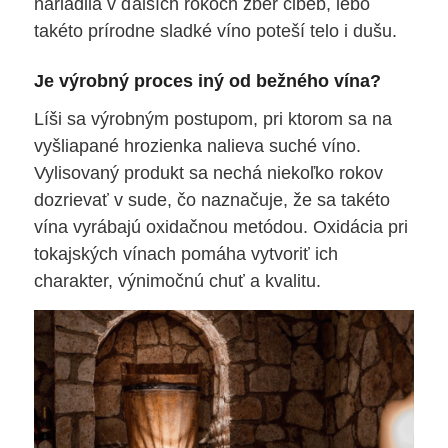
nariadila v ďalších rokoch zber cibéb, lebo
takéto prírodne sladké víno poteší telo i dušu.
Je výrobný proces iný od bežného vína?
Líši sa výrobným postupom, pri ktorom sa na
vyšliapané hrozienka nalieva suché víno.
Vylisovaný produkt sa nechá niekoľko rokov
dozrievať v sude, čo naznačuje, že sa takéto
vína vyrábajú oxidačnou metódou. Oxidácia pri
tokajských vínach pomáha vytvoriť ich
charakter, výnimočnú chuť a kvalitu.