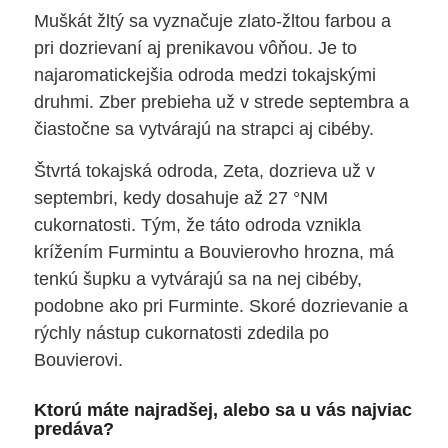
Muškát žltý sa vyznačuje zlato-žltou farbou a
pri dozrievaní aj prenikavou vôňou. Je to
najaromatickejšia odroda medzi tokajskými
druhmi. Zber prebieha už v strede septembra a
čiastočne sa vytvárajú na strapci aj cibéby.
Štvrtá tokajská odroda, Zeta, dozrieva už v
septembri, kedy dosahuje až 27 °NM
cukornatosti. Tým, že táto odroda vznikla
krížením Furmintu a Bouvierovho hrozna, má
tenkú šupku a vytvárajú sa na nej cibéby,
podobne ako pri Furminte. Skoré dozrievanie a
rýchly nástup cukornatosti zdedila po
Bouvierovi.
Ktorú máte najradšej, alebo sa u vás najviac
predáva?