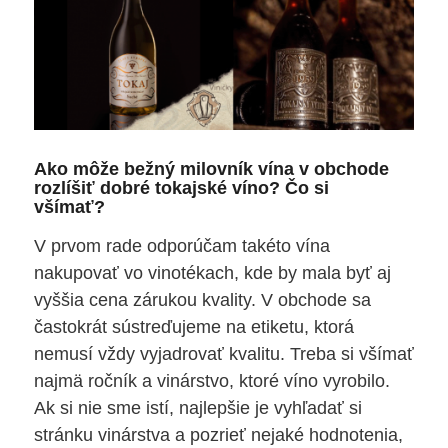
Ako môže bežný milovník vína v obchode
rozlíšiť dobré tokajské víno? Čo si
všímať?
V prvom rade odporúčam takéto vína
nakupovať vo vinotékach, kde by mala byť aj
vyššia cena zárukou kvality. V obchode sa
častokrát sústreďujeme na etiketu, ktorá
nemusí vždy vyjadrovať kvalitu. Treba si všímať
najmä ročník a vinárstvo, ktoré víno vyrobilo.
Ak si nie sme istí, najlepšie je vyhľadať si
stránku vinárstva a pozrieť nejaké hodnotenia,