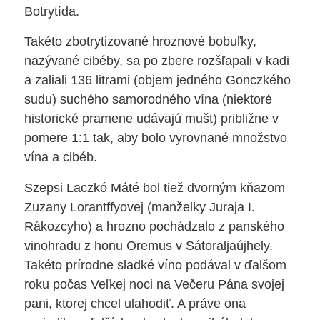
Botrytída.
Takéto zbotrytizované hroznové bobuľky,
nazývané cibéby, sa po zbere rozšľapali v kadi
a zaliali 136 litrami (objem jedného Gonczkého
sudu) suchého samorodného vína (niektoré
historické pramene udávajú mušt) približne v
pomere 1:1 tak, aby bolo vyrovnané množstvo
vína a cibéb.
Szepsi Laczkó Máté bol tiež dvorným kňazom
Zuzany Lorantffyovej (manželky Juraja I.
Rákozcyho) a hrozno pochádzalo z panského
vinohradu z honu Oremus v Sátoraljaújhely.
Takéto prírodne sladké víno podával v ďalšom
roku počas Veľkej noci na Večeru Pána svojej
pani, ktorej chcel ulahodiť. A práve ona