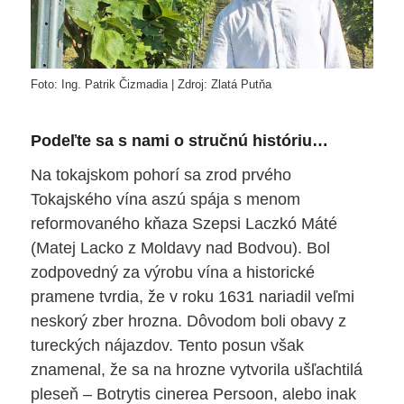
Foto: Ing. Patrik Čizmadia | Zdroj: Zlatá Putňa
Podeľte sa s nami o stručnú históriu…
Na tokajskom pohorí sa zrod prvého
Tokajského vína aszú spája s menom
reformovaného kňaza Szepsi Laczkó Máté
(Matej Lacko z Moldavy nad Bodvou). Bol
zodpovedný za výrobu vína a historické
pramene tvrdia, že v roku 1631 nariadil veľmi
neskorý zber hrozna. Dôvodom boli obavy z
tureckých nájazdov. Tento posun však
znamenal, že sa na hrozne vytvorila ušľachtilá
pleseň – Botrytis cinerea Persoon, alebo inak