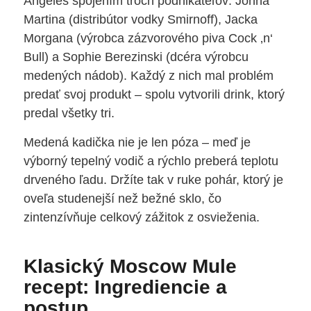
Angeles spojením troch podnikateľov: Johna
Martina (distribútor vodky Smirnoff), Jacka
Morgana (výrobca zázvorového piva Cock ‚n‘
Bull) a Sophie Berezinski (dcéra výrobcu
medených nádob). Každý z nich mal problém
predať svoj produkt – spolu vytvorili drink, ktorý
predal všetky tri.
Medená kadička nie je len póza – meď je
výborný tepelný vodič a rýchlo preberá teplotu
drveného ľadu. Držíte tak v ruke pohár, ktorý je
oveľa studenejší než bežné sklo, čo
zintenzívňuje celkový zážitok z osvieženia.
Klasický Moscow Mule
recept: Ingrediencie a
postup