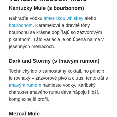
Kentucky Mule (s bourbonom)
Nahraďte vodku
americkou whiskey
alebo
bourbonom
. Karamelové a drevité tóny
bourbonu sa krásne dopĺňajú so zázvorovým
pikantnom. Táto variácia je obľúbená najmä v
jesenných mesiacoch.
Dark and Stormy (s tmavým rumom)
Technicky ide o samostatný koktail, no princíp
je rovnaký – zázvorové pivo a citrus, tentokrát s
tmavým rumom
namiesto vodky. Karibský
charakter tmavého rumu dáva nápoju hlbší,
komplexnejší profil.
Mezcal Mule