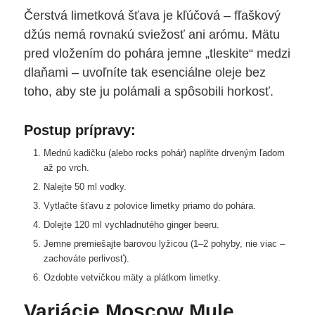
Čerstvá limetková šťava je kľúčová – fľaškový
džús nemá rovnakú sviežosť ani arómu. Mätu
pred vložením do pohára jemne „tleskite“ medzi
dlaňami – uvoľníte tak esenciálne oleje bez
toho, aby ste ju polámali a spôsobili horkosť.
Postup prípravy:
Mednú kadičku (alebo rocks pohár) naplňte drveným ľadom
až po vrch.
Nalejte 50 ml vodky.
Vytlačte šťavu z polovice limetky priamo do pohára.
Dolejte 120 ml vychladnutého ginger beeru.
Jemne premiešajte barovou lyžicou (1–2 pohyby, nie viac –
zachováte perlivosť).
Ozdobte vetvičkou mäty a plátkom limetky.
Variácie Moscow Mule