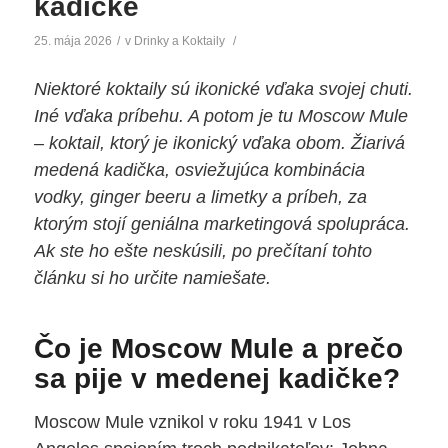
kadičke
25. mája 2026
/
v
Drinky a Koktaily
/
Niektoré koktaily sú ikonické vďaka svojej chuti.
Iné vďaka príbehu. A potom je tu Moscow Mule
– koktail, ktorý je ikonický vďaka obom. Žiarivá
medená kadička, osviežujúca kombinácia
vodky, ginger beeru a limetky a príbeh, za
ktorým stojí geniálna marketingová spolupráca.
Ak ste ho ešte neskúsili, po prečítaní tohto
článku si ho určite namiešate.
Čo je Moscow Mule a prečo
sa pije v medenej kadičke?
Moscow Mule vznikol v roku 1941 v Los