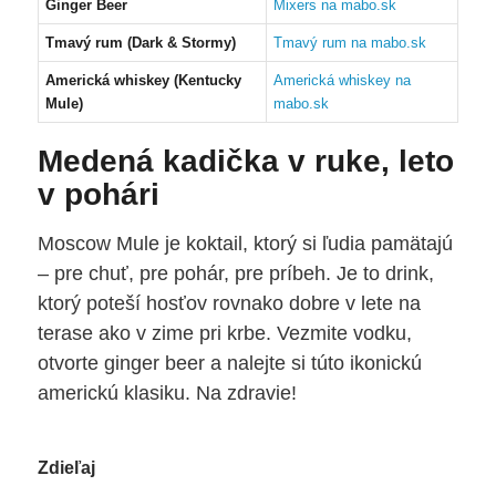
Ginger Beer
Mixers na mabo.sk
Tmavý rum (Dark & Stormy)
Tmavý rum na mabo.sk
Americká whiskey (Kentucky
Americká whiskey na
Mule)
mabo.sk
Medená kadička v ruke, leto
v pohári
Moscow Mule je koktail, ktorý si ľudia pamätajú
– pre chuť, pre pohár, pre príbeh. Je to drink,
ktorý poteší hosťov rovnako dobre v lete na
terase ako v zime pri krbe. Vezmite vodku,
otvorte ginger beer a nalejte si túto ikonickú
americkú klasiku. Na zdravie!
Zdieľaj