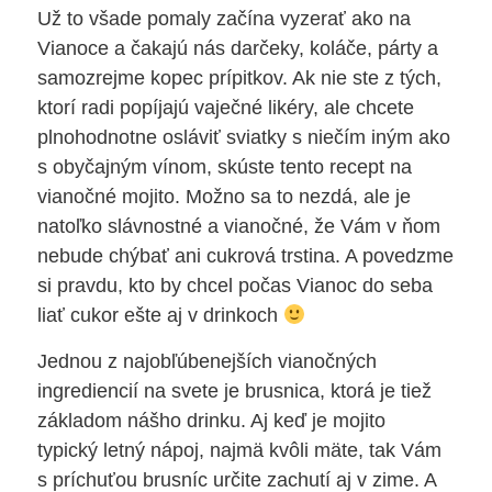
Už to všade pomaly začína vyzerať ako na
Vianoce a čakajú nás darčeky, koláče, párty a
samozrejme kopec prípitkov. Ak nie ste z tých,
ktorí radi popíjajú vaječné likéry, ale chcete
plnohodnotne osláviť sviatky s niečím iným ako
s obyčajným vínom, skúste tento recept na
vianočné mojito. Možno sa to nezdá, ale je
natoľko slávnostné a vianočné, že Vám v ňom
nebude chýbať ani cukrová trstina. A povedzme
si pravdu, kto by chcel počas Vianoc do seba
liať cukor ešte aj v drinkoch
Jednou z najobľúbenejších vianočných
ingrediencií na svete je brusnica, ktorá je tiež
základom nášho drinku. Aj keď je mojito
typický letný nápoj, najmä kvôli mäte, tak Vám
s príchuťou brusníc určite zachutí aj v zime. A