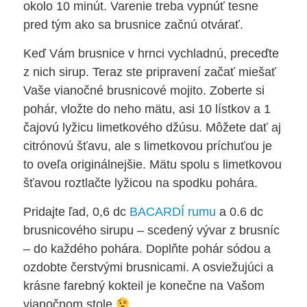
okolo 10 minút. Varenie treba vypnúť tesne
pred tým ako sa brusnice začnú otvárať.
Keď Vám brusnice v hrnci vychladnú, preceďte
z nich sirup. Teraz ste pripravení začať miešať
Vaše vianočné brusnicové mojito. Zoberte si
pohár, vložte do neho mätu, asi 10 lístkov a 1
čajovú lyžicu limetkového džúsu. Môžete dať aj
citrónovú šťavu, ale s limetkovou príchuťou je
to oveľa originálnejšie. Mätu spolu s limetkovou
šťavou roztlačte lyžicou na spodku pohára.
Pridajte ľad, 0,6 dc
BACARDÍ rumu
a 0.6 dc
brusnicového sirupu – scedený vývar z brusníc
– do každého pohára. Doplňte pohár sódou a
ozdobte čerstvými brusnicami. A osviežujúci a
krásne farebný kokteil je konečne na Vašom
vianočnom stole