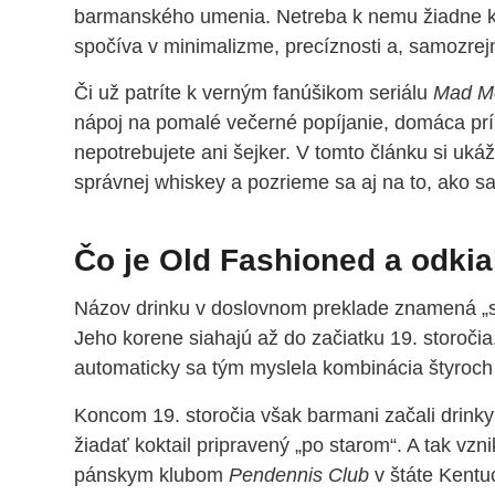
barmanského umenia. Netreba k nemu žiadne ko
spočíva v minimalizme, precíznosti a, samozrej
Či už patríte k verným fanúšikom seriálu
Mad M
nápoj na pomalé večerné popíjanie, domáca prípr
nepotrebujete ani šejker. V tomto článku si u
správnej whiskey a pozrieme sa aj na to, ako sa 
Čo je Old Fashioned a odki
Názov drinku v doslovnom preklade znamená „st
Jeho korene siahajú až do začiatku 19. storočia
automaticky sa tým myslela kombinácia štyroch
Koncom 19. storočia však barmani začali drinky
žiadať koktail pripravený „po starom“. A tak vzn
pánskym klubom
Pendennis Club
v štáte Kentu