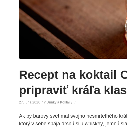
Recept na koktail 
pripraviť kráľa kl
27. júna 2026
/
v
Drinky a Koktaily
/
Ak by barový svet mal svojho nesmrteľného krá
ktorý v sebe spája drsnú silu whiskey, jemnú sl