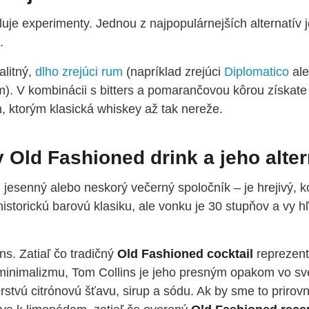
uje experimenty. Jednou z najpopulárnejších alternatív j
.
litný,
dlho zrejúci rum
(napríklad zrejúci
Diplomatico
al
. V kombinácii s bitters a pomarančovou kôrou získate
h, ktorým klasická whiskey až tak nereže.
Old Fashioned drink a jeho alter
, jesenný alebo neskorý večerný spoločník – je hrejivý, 
historickú barovú klasiku, ale vonku je 30 stupňov a vy h
s. Zatiaľ čo tradičný
Old Fashioned cocktail
reprezent
minimalizmu, Tom Collins je jeho presným opakom vo sv
rstvú citrónovú šťavu, sirup a sódu. Ak by sme to prirovn