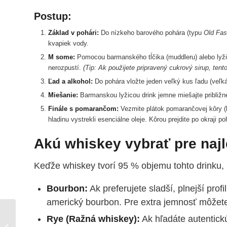
Postup:
Základ v pohári:
Do nízkeho barového pohára (typu
Old Fas
kvapiek vody.
M some:
Pomocou barmanského tĺčika (muddleru) alebo lyžič
nerozpustí.
(Tip: Ak použijete pripravený cukrový sirup, tento
Ľad a alkohol:
Do pohára vložte jeden veľký kus ľadu (veľká k
Miešanie:
Barmanskou lyžicou drink jemne miešajte približne 
Finále s pomarančom:
Vezmite plátok pomarančovej kôry (b
hladinu vystrekli esenciálne oleje. Kôrou prejdite po okraji p
Akú whiskey vybrať pre najl
Keďže whiskey tvorí 95 % objemu tohto drinku, 
Bourbon:
Ak preferujete sladší, plnejší prof
americký bourbon. Pre extra jemnosť môžet
Daiquiri recept: Ako
Rye (Ražná whiskey)
:
Ak hľadáte autentickú
pripraviť klasický