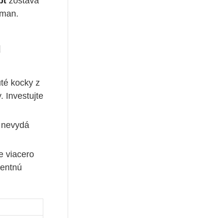
pt
zostáva
rman.
u
té kocky z
 Investujte
 nevydá
e viacero
tentnú