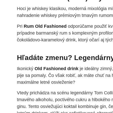
Hoci je whiskey klasikou, moderná mixológia mil
nahradenie whiskey prémiovým tmavým rumom
Pri
Rum Old Fashioned
odporúčame použiť kva
prípadne barmanský rum s komplexným profilom)
čokoládovo-karamelový drink, ktorý očarí aj týc
Hľadáte zmenu? Legendárny 
Ikonický
Old Fashioned drink
je ideálny zimný
pije sa pomaly. Čo však robiť, ak máte chuť na 
maximálne letné osvieženie?
Vtedy prichádza na scénu legendárny Tom Collin
tmavého alkoholu, poctivého cukru a hlbokého 
ginu. Tento osviežujúci koktail kombinuje gin, če