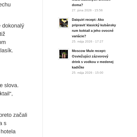
pechu
doma?
27. júna 2026 - 15:56
Daiquiri recept: Ako
e dokonalý
pripraviť klasický kubánsky
rum koktail a jeho ovocné
tiž
variácie?
rom
25. mája 2026 - 17:27
lasík.
Moscow Mule recept:
Osviežujúci zázvorový
drink s vodkou v medenej
kadičke
25. mája 2026 - 15:00
e slova.
tail“,
reto začali
a s
 hotela