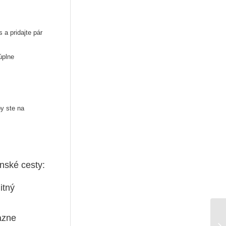
 a pridajte pár
úplne
by ste na
nské cesty:
itný
azne