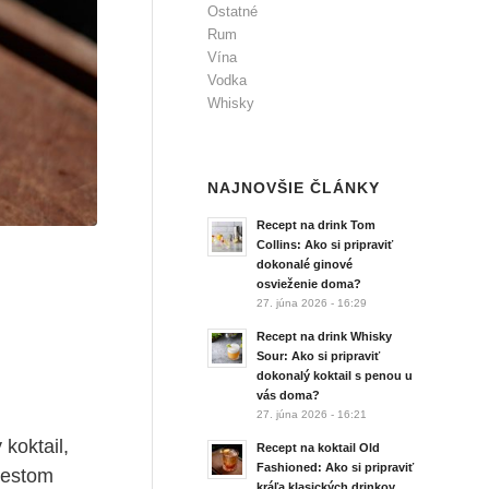
Ostatné
Rum
Vína
Vodka
Whisky
NAJNOVŠIE ČLÁNKY
Recept na drink Tom
Collins: Ako si pripraviť
dokonalé ginové
osvieženie doma?
27. júna 2026 - 16:29
Recept na drink Whisky
Sour: Ako si pripraviť
dokonalý koktail s penou u
vás doma?
27. júna 2026 - 16:21
 koktail,
Recept na koktail Old
Fashioned: Ako si pripraviť
 testom
kráľa klasických drinkov