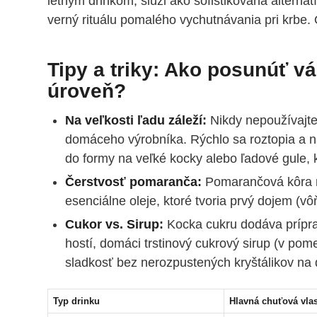
letným drinkom, slúži ako sofistikovaná alterna
verný rituálu pomalého vychutnávania pri krbe
Tipy a triky: Ako posunúť v
úroveň?
Na veľkosti ľadu záleží:
Nikdy nepoužívajte
domáceho výrobníka. Rýchlo sa roztopia a n
do formy na veľké kocky alebo ľadové gule, 
Čerstvosť pomaranča:
Pomarančová kôra m
esenciálne oleje, ktoré tvoria prvý dojem (vô
Cukor vs. Sirup:
Kocka cukru dodáva príprave
hostí, domáci trstinový cukrový sirup (v pom
sladkosť bez nerozpustených kryštálikov na 
Typ drinku
Hlavná chuťová vla