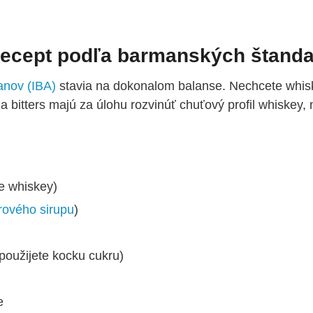
Recept podľa barmanských štand
anov (IBA)
stavia na dokonalom balanse. Nechcete whisk
 a bitters majú za úlohu rozvinúť chuťový profil whiskey, 
e whiskey)
rového sirupu
)
použijete kocku cukru)
e