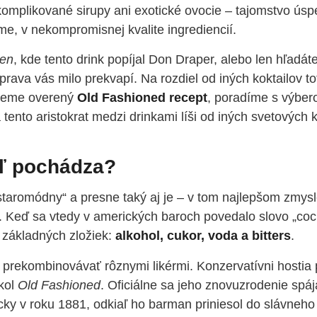
mplikované sirupy ani exotické ovocie – tajomstvo ús
me, v nekompromisnej kvalite ingrediencií.
en
, kde tento drink popíjal Don Draper, alebo len hľadát
ava vás milo prekvapí. Na rozdiel od iných koktailov to
kážeme overený
Old Fashioned recept
, poradíme s výbe
tento aristokrat medzi drinkami líši od iných svetových k
aľ pochádza?
aromódny“ a presne taký aj je – v tom najlepšom zmysl
. Keď sa vtedy v amerických baroch povedalo slovo „cock
 základných zložiek:
alkohol, cukor, voda a bitters
.
 prekombinovávať rôznymi likérmi. Konzervatívni hostia p
ikol
Old Fashioned
. Oficiálne sa jeho znovuzrodenie spáj
cky v roku 1881, odkiaľ ho barman priniesol do slávneho