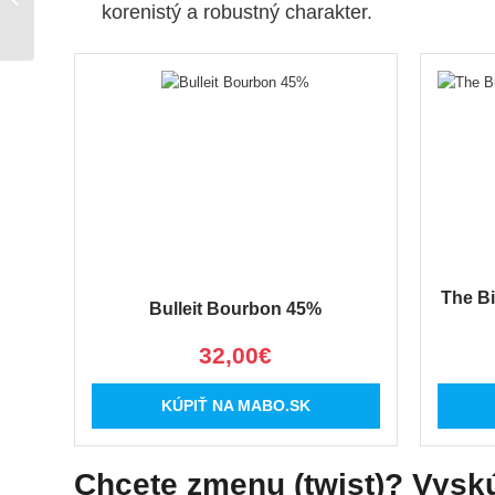
korenistý a robustný charakter.
kubánsky rum koktail a
jeho ovocné...
The Bi
Bulleit Bourbon 45%
32,00€
KÚPIŤ NA MABO.SK
Chcete zmenu (twist)? Vysk