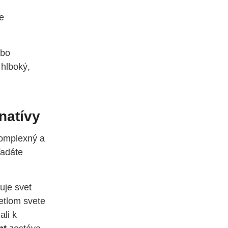
e
ebo
 hlboký,
natívy
komplexný a
ľadáte
uje svet
etlom svete
ali k