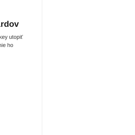
ardov
ey utopiť
nie ho