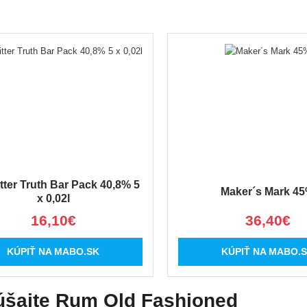
tter Truth Bar Pack 40,8% 5
Maker´s Mark 4
x 0,02l
16,10€
36,40€
KÚPIŤ NA MABO.SK
KÚPIŤ NA MABO.
úšajte Rum Old Fashioned