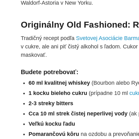
Waldorf-Astoria v New Yorku.
Originálny Old Fashioned: 
Tradičný recept podľa
Svetovej Asociácie Barm
v cukre, ale ani piť čistý alkohol s ľadom. Cukor
maskovať.
Budete potrebovať:
60 ml kvalitnej
whiskey
(Bourbon alebo Ry
1 kocku bieleho cukru
(prípadne 10 ml
cuk
2-3 streky
bitters
Cca 10 ml strek čistej neperlivej vody
(ak 
Veľkú kocku ľadu
Pomarančovú kôru
na ozdobu a prevoňani