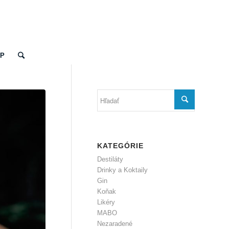
OP
KATEGÓRIE
Destiláty
Drinky a Koktaily
Gin
Koňak
Likéry
MABO
Nezaradené