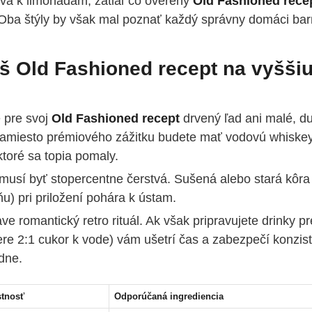
tíva k limonádam, zatiaľ čo overený
Old Fashioned rece
. Oba štýly by však mal poznať každý správny domáci ba
áš Old Fashioned recept na vyšši
 pre svoj
Old Fashioned recept
drvený ľad ani malé, du
amiesto prémiového zážitku budete mať vodovú whiskey.
ktoré sa topia pomaly.
usí byť stopercentne čerstvá. Sušená alebo stará kôra
ňu) pri priložení pohára k ústam.
 romantický retro rituál. Ak však pripravujete drinky pr
ere 2:1 cukor k vode) vám ušetrí čas a zabezpečí konzis
dne.
stnosť
Odporúčaná ingrediencia