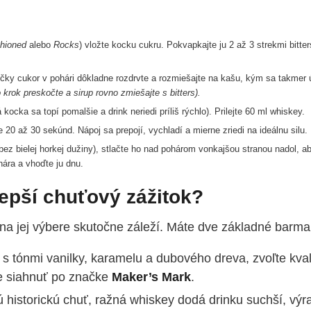
hioned
alebo
Rocks
) vložte kocku cukru. Pokvapkajte ju 2 až 3 strekmi bitters
ky cukor v pohári dôkladne rozdrvte a rozmiešajte na kašu, kým sa takmer 
 krok preskočte a sirup rovno zmiešajte s bitters).
ocka sa topí pomalšie a drink neriedi príliš rýchlo). Prilejte 60 ml whiskey.
20 až 30 sekúnd. Nápoj sa prepojí, vychladí a mierne zriedi na ideálnu silu.
ez bielej horkej dužiny), stlačte ho nad pohárom vonkajšou stranou nadol, a
ohára a vhoďte ju dnu.
epší chuťový zážitok?
na jej výbere skutočne záleží. Máte dve základné barma
il s tónmi vanilky, karamelu a dubového dreva, zvoľte kval
e siahnuť po značke
Maker’s Mark
.
 historickú chuť, ražná whiskey dodá drinku suchší, výr