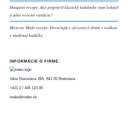
Daiquiri recept: Ako pripraviť klasický kubánsky rum koktail
a jeho ovocné variácie?
Moscow Mule recept: Osviežujúci zázvorový drink s vodkou
v medenej kadičke
INFORMÁCIE O FIRME:
Jána Stanislava 28A, 841 05 Bratislava
+421 2 / 445 123 45
mabo@mabo.sk