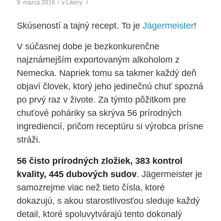
9. marca 2016
/
v
Likéry
/
Skúseností a tajný recept. To je
Jägermeister
!
V súčasnej dobe je bezkonkurenčne
najznámejším exportovaným alkoholom z
Nemecka. Napriek tomu sa takmer každý deň
objaví človek, ktorý jeho jedinečnú chuť spozná
po prvý raz v živote. Za týmto pôžitkom pre
chuťové poháriky sa skrýva 56 prírodných
ingrediencií, pričom receptúru si výrobca prísne
stráži.
56 čisto prírodných zložiek, 383 kontrol
kvality, 445 dubových sudov
. Jägermeister je
samozrejme viac než tieto čísla, ktoré
dokazujú, s akou starostlivosťou sleduje každý
detail, ktoré spoluvytvárajú tento dokonalý