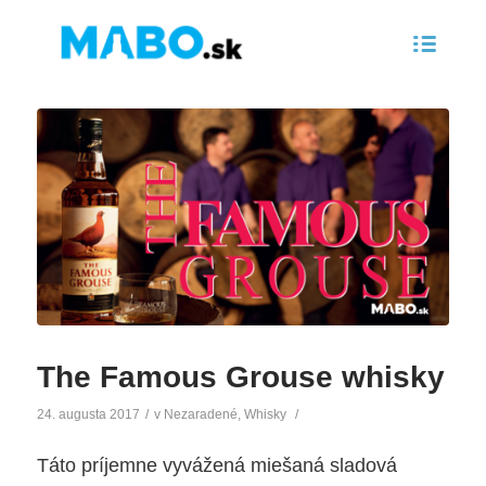
The Famous Grouse whisky
24. augusta 2017
/
v
Nezaradené
,
Whisky
/
Táto príjemne vyvážená miešaná sladová