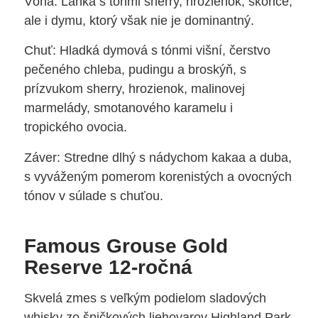
Vôňa: Ľahká s tónmi sherry, hrozienok, škorice,
ale i dymu, ktorý však nie je dominantný.
Chuť: Hladká dymová s tónmi višní, čerstvo
pečeného chleba, pudingu a broskýň, s
prízvukom sherry, hrozienok, malinovej
marmelády, smotanového karamelu i
tropického ovocia.
Záver: Stredne dlhý s nádychom kakaa a duba,
s vyváženým pomerom korenistých a ovocných
tónov v súlade s chuťou.
Famous Grouse Gold
Reserve 12-ročná
Skvelá zmes s veľkým podielom sladových
whisky zo špičkových liehovarov Highland Park