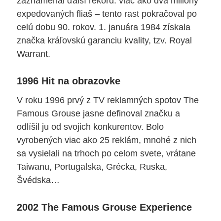
zaznamenal ďalší rekord: viac ako dva milióny
expedovaných fliaš – tento rast pokračoval po
celú dobu 90. rokov. 1. januára 1984 získala
značka kráľovskú garanciu kvality, tzv. Royal
Warrant.
1996 Hit na obrazovke
V roku 1996 prvý z TV reklamných spotov The
Famous Grouse jasne definoval značku a
odlíšil ju od svojich konkurentov. Bolo
vyrobených viac ako 25 reklám, mnohé z nich
sa vysielali na trhoch po celom svete, vrátane
Taiwanu, Portugalska, Grécka, Ruska,
Švédska…
2002 The Famous Grouse Experience