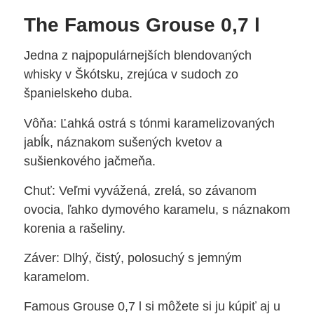
The Famous Grouse 0,7 l
Jedna z najpopulárnejších blendovaných
whisky v Škótsku, zrejúca v sudoch zo
španielskeho duba.
Vôňa: Ľahká ostrá s tónmi karamelizovaných
jabĺk, náznakom sušených kvetov a
sušienkového jačmeňa.
Chuť: Veľmi vyvážená, zrelá, so závanom
ovocia, ľahko dymového karamelu, s náznakom
korenia a rašeliny.
Záver: Dlhý, čistý, polosuchý s jemným
karamelom.
Famous Grouse 0,7 l si môžete si ju kúpiť aj u