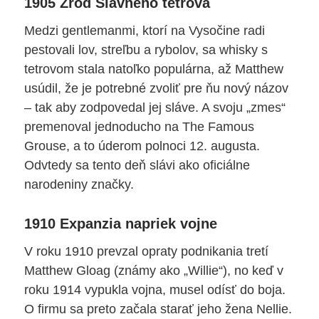
1905 Zrod Slávneho tetrova
Medzi gentlemanmi, ktorí na Vysočine radi
pestovali lov, streľbu a rybolov, sa whisky s
tetrovom stala natoľko populárna, až Matthew
usúdil, že je potrebné zvoliť pre ňu nový názov
– tak aby zodpovedal jej sláve. A svoju „zmes“
premenoval jednoducho na The Famous
Grouse, a to úderom polnoci 12. augusta.
Odvtedy sa tento deň slávi ako oficiálne
narodeniny značky.
1910 Expanzia napriek vojne
V roku 1910 prevzal opraty podnikania tretí
Matthew Gloag (známy ako „Willie“), no keď v
roku 1914 vypukla vojna, musel odísť do boja.
O firmu sa preto začala starať jeho žena Nellie.