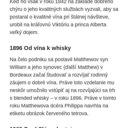
Keď ho však v roku 1842 na základe dobrého
chýru o jeho kvalitných službách vyzvali, aby sa
postaral o kvalitné vína pri štátnej návšteve,
urobil na kráľovnú Viktóriu a princa Alberta
veľký dojem.
1896 Od vína k whisky
Na čelo podniku sa postavil Matthewov syn
William a jeho synovec (ďalší Matthew) v
Bordeaux začal študovať a rozvíjať rodinný
záujem o dobré vína. Práve toto vzdelanie mu
neskôr umožnilo vstúpiť aj na rozvíjajúci sa trh
s blended whisky – v roku 1896. Práve v tomto
roku Matthewova dcéra Philippa navrhla na
etiketu obrázok červeného tetrova.