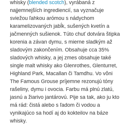
whisky (
blended scotch
), vyrábaná z
najjemnejších ingrediencií, sa vyznačuje
sviežou ľahkou arómou s nádychom
karamelizovaných jabĺk, sušených kvetín a
jačmenných sušienok. Túto chuť dotvára štipka
korenia a závan dymu, s mierne sladkým až
sladovým zakončením. Obsahuje cca 35%
sladových whisky, a jej zmes obsahuje také
single malt whisky ako Glenrothes, Glenturret,
Highland Park, Macallan či Tamdhu. Vo vôni
The Famous Grouse príjemne rezonujú tóny
rašeliny, dymu i ovocia. Farbu má plnú zlatú,
jasnú a žiarivo jantárovú. Pije sa tak, ako ju kto
má rád: čistá alebo s ľadom či vodou a
vynikajúco sa hodí aj do kokteilov na báze
whisky.